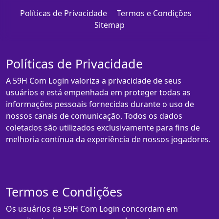
Políticas de Privacidade
Termos e Condições
Sitemap
Políticas de Privacidade
A 59H Com Login valoriza a privacidade de seus
usuários e está empenhada em proteger todas as
informações pessoais fornecidas durante o uso de
nossos canais de comunicação. Todos os dados
coletados são utilizados exclusivamente para fins de
melhoria contínua da experiência de nossos jogadores.
Termos e Condições
Os usuários da 59H Com Login concordam em