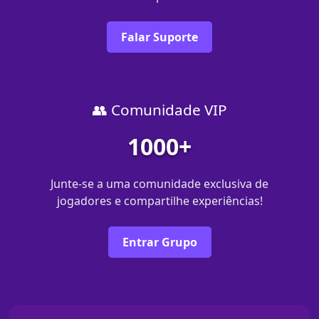
Falar Suporte
👥 Comunidade VIP
1000+
Junte-se a uma comunidade exclusiva de
jogadores e compartilhe experiências!
Entrar Grupo