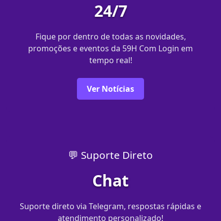
24/7
Fique por dentro de todas as novidades,
promoções e eventos da 59H Com Login em
tempo real!
Ver Notícias
💬 Suporte Direto
Chat
Suporte direto via Telegram, respostas rápidas e
atendimento personalizado!