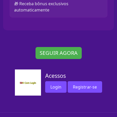
🎁 Receba bônus exclusivos
automaticamente
SEGUIR AGORA
Acessos
Login
Registrar-se