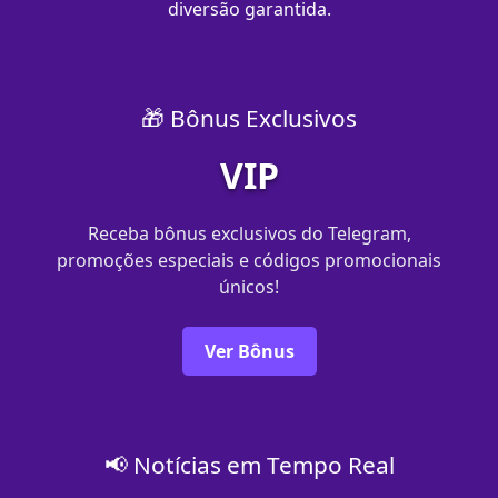
diversão garantida.
🎁 Bônus Exclusivos
VIP
Receba bônus exclusivos do Telegram,
promoções especiais e códigos promocionais
únicos!
Ver Bônus
📢 Notícias em Tempo Real