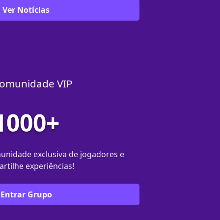
Ver Notícias
Comunidade VIP
1000+
unidade exclusiva de jogadores e
rtilhe experiências!
Entrar Grupo