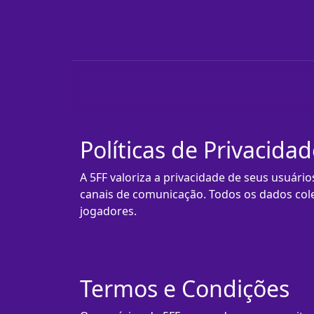
Políticas de Privacida
A 5FF valoriza a privacidade de seus usuár
canais de comunicação. Todos os dados cole
jogadores.
Termos e Condições