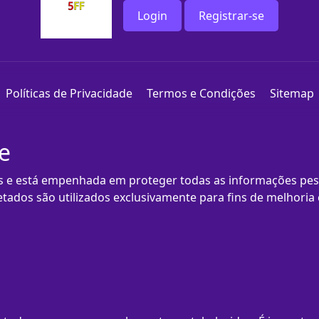
Login
Registrar-se
Políticas de Privacidade
Termos e Condições
Sitemap
de
ios e está empenhada em proteger todas as informações pe
tados são utilizados exclusivamente para fins de melhoria