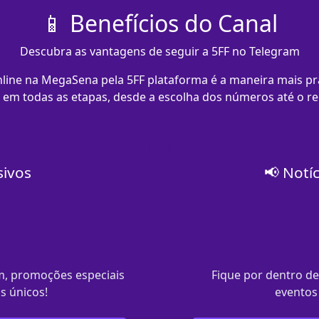
📱 Benefícios do Canal
Descubra as vantagens de seguir a 5FF no Telegram
online na MegaSena pela 5FF plataforma é a maneira mais prá
e em todas as etapas, desde a escolha dos números até o r
sivos
📢 Notí
m, promoções especiais
Fique por dentro d
s únicos!
eventos