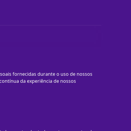
ssoais fornecidas durante o uso de nossos
 contínua da experiência de nossos