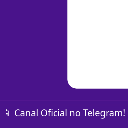
📱 Canal Oficial no Telegram!