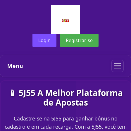
Login
Registrar-se
Menu
📱 5J55 A Melhor Plataforma
de Apostas
Cadastre-se na 5J55 para ganhar bônus no
cadastro e em cada recarga. Com a 5J55, você tem