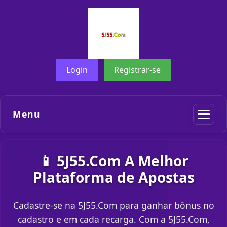
Login
Registrar-se
Menu
📱 5J55.Com A Melhor
Plataforma de Apostas
Cadastre-se na 5J55.Com para ganhar bônus no
cadastro e em cada recarga. Com a 5J55.Com,