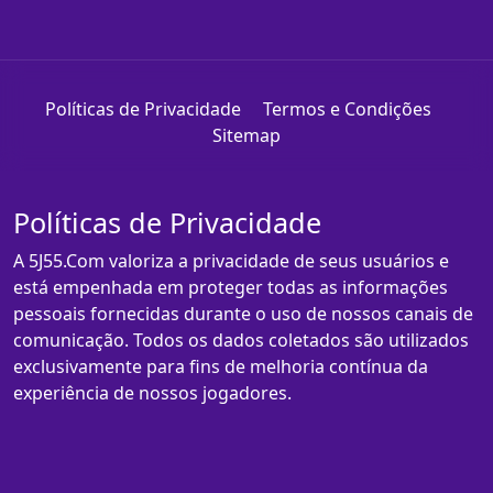
Políticas de Privacidade
Termos e Condições
Sitemap
Políticas de Privacidade
A 5J55.Com valoriza a privacidade de seus usuários e
está empenhada em proteger todas as informações
pessoais fornecidas durante o uso de nossos canais de
comunicação. Todos os dados coletados são utilizados
exclusivamente para fins de melhoria contínua da
experiência de nossos jogadores.