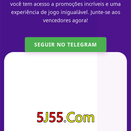
você tem acesso a promoções incríveis e uma
experiência de jogo inigualável. Junte-se aos
vencedores agora!
SEGUIR NO TELEGRAM