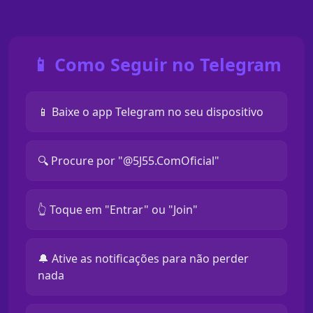
📱 Como Seguir no Telegram
📱 Baixe o app Telegram no seu dispositivo
🔍 Procure por "@5J55.ComOficial"
👆 Toque em "Entrar" ou "Join"
🔔 Ative as notificações para não perder
nada