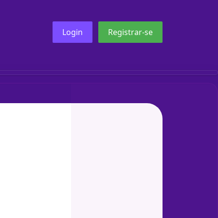
Login
Registrar-se