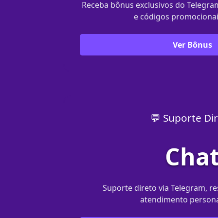
Receba bônus exclusivos do Telegra
e códigos promocionai
Ver Bônus
💬 Suporte Di
Cha
Suporte direto via Telegram, r
atendimento persona