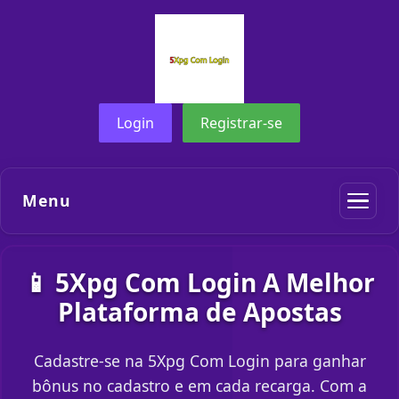
Login
Registrar-se
Menu
📱 5Xpg Com Login A Melhor
Plataforma de Apostas
Cadastre-se na 5Xpg Com Login para ganhar
bônus no cadastro e em cada recarga. Com a