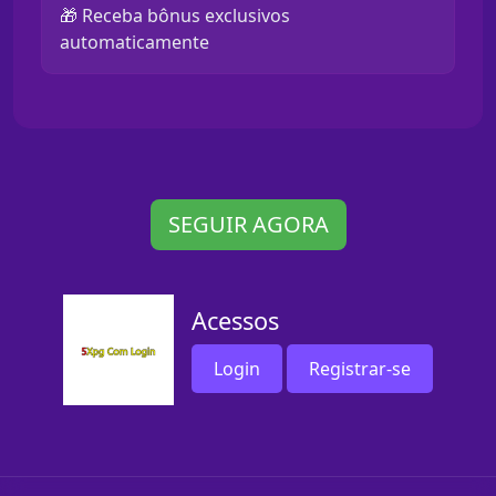
🎁 Receba bônus exclusivos
automaticamente
SEGUIR AGORA
Acessos
Login
Registrar-se