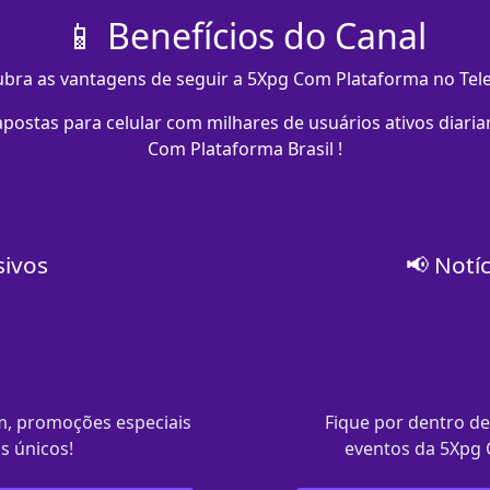
📱 Benefícios do Canal
bra as vantagens de seguir a 5Xpg Com Plataforma no Te
postas para celular com milhares de usuários ativos diari
Com Plataforma Brasil !
sivos
📢 Notí
m, promoções especiais
Fique por dentro d
s únicos!
eventos da 5Xpg 