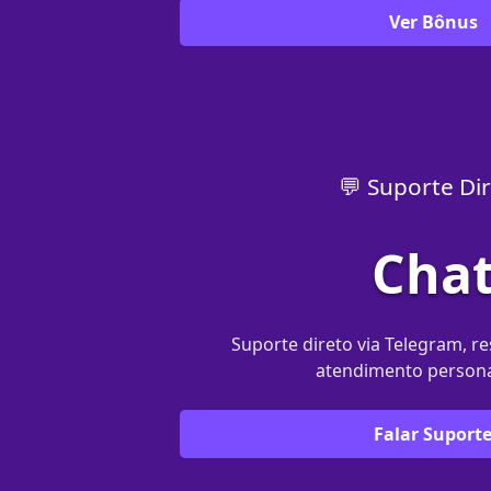
Ver Bônus
💬 Suporte Di
Cha
Suporte direto via Telegram, r
atendimento persona
Falar Suport