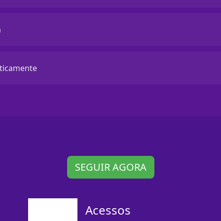
a
aticamente
SEGUIR AGORA
Acessos