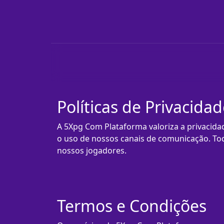
Políticas de Privacida
A 5Xpg Com Plataforma valoriza a privacid
o uso de nossos canais de comunicação. Tod
nossos jogadores.
Termos e Condições