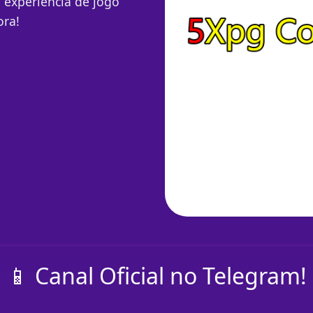
 experiência de jogo
ora!
📱 Canal Oficial no Telegram!