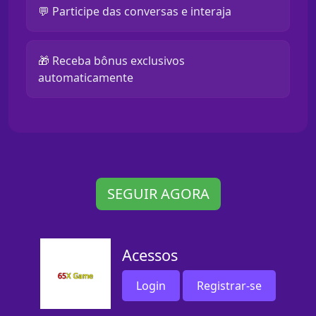
💬 Participe das conversas e interaja
🎁 Receba bônus exclusivos
automaticamente
SEGUIR AGORA
Acessos
Login
Registrar-se