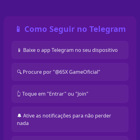
📱 Como Seguir no Telegram
📱 Baixe o app Telegram no seu dispositivo
🔍 Procure por "@65X GameOficial"
👆 Toque em "Entrar" ou "Join"
🔔 Ative as notificações para não perder
nada