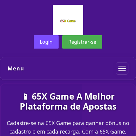
Login
Registrar-se
Menu
📱 65X Game A Melhor
Plataforma de Apostas
Cadastre-se na 65X Game para ganhar bônus no
cadastro e em cada recarga. Com a 65X Game,