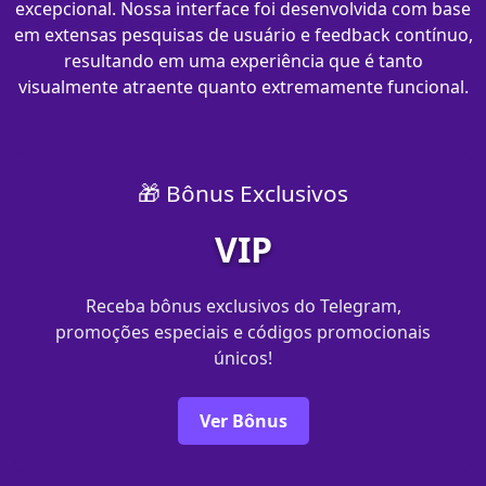
excepcional. Nossa interface foi desenvolvida com base
em extensas pesquisas de usuário e feedback contínuo,
resultando em uma experiência que é tanto
visualmente atraente quanto extremamente funcional.
🎁 Bônus Exclusivos
VIP
Receba bônus exclusivos do Telegram,
promoções especiais e códigos promocionais
únicos!
Ver Bônus