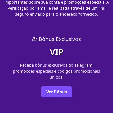
importantes sobre sua conta e promoções especiais. A
verificação por email é realizada através de um link
seguro enviado para o endereço fornecido.
🎁 Bônus Exclusivos
VIP
Receba bônus exclusivos do Telegram,
promoções especiais e códigos promocionais
únicos!
Ver Bônus