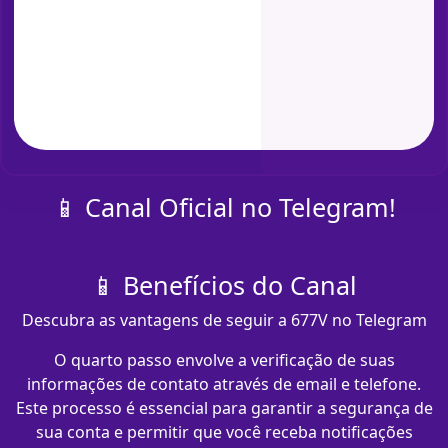
📱 Canal Oficial no Telegram!
📱 Benefícios do Canal
Descubra as vantagens de seguir a 677V no Telegram
O quarto passo envolve a verificação de suas
informações de contato através de email e telefone.
Este processo é essencial para garantir a segurança de
sua conta e permitir que você receba notificações