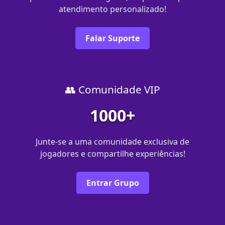
atendimento personalizado!
Falar Suporte
👥 Comunidade VIP
1000+
Junte-se a uma comunidade exclusiva de
jogadores e compartilhe experiências!
Entrar Grupo