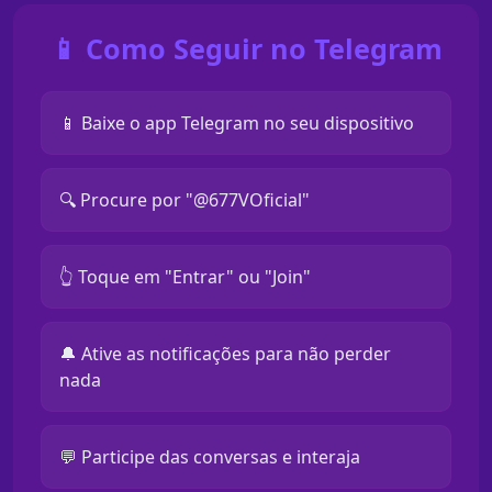
📱 Como Seguir no Telegram
📱 Baixe o app Telegram no seu dispositivo
🔍 Procure por "@677VOficial"
👆 Toque em "Entrar" ou "Join"
🔔 Ative as notificações para não perder
nada
💬 Participe das conversas e interaja