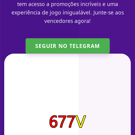
tem acesso a promoções incríveis e uma
experiência de jogo inigualável. Junte-se aos
vencedores agora!
SEGUIR NO TELEGRAM