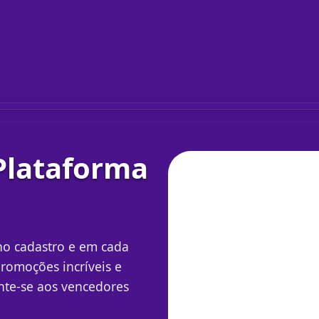
Plataforma
no cadastro e em cada
romoções incríveis e
unte-se aos vencedores