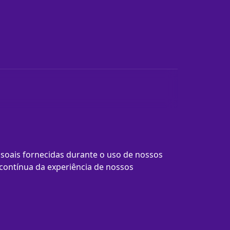
ssoais fornecidas durante o uso de nossos
 contínua da experiência de nossos