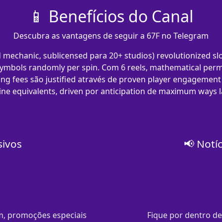
📱 Benefícios do Canal
Descubra as vantagens de seguir a 67F no Telegram
echanic, sublicensed para 20+ studios) revolutionized sl
 symbols randomly per spin. Com 6 reels, mathematical per
ing fees são justified através de proven player engagement
ne equivalents, driven por anticipation de maximum ways la
sivos
📢 Notí
m, promoções especiais
Fique por dentro d