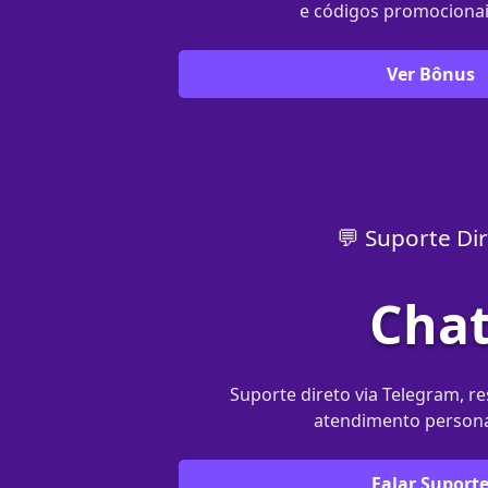
e códigos promocionai
Ver Bônus
💬 Suporte Di
Cha
Suporte direto via Telegram, r
atendimento persona
Falar Suport