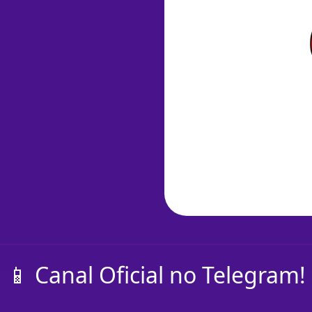
📱 Canal Oficial no Telegram!