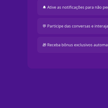
🔔 Ative as notificações para não p
💬 Participe das conversas e interaj
🎁 Receba bônus exclusivos autom