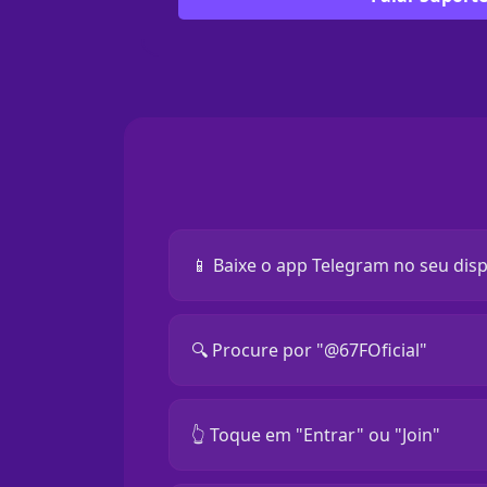
📱 Baixe o app Telegram no seu disp
🔍 Procure por "@67FOficial"
👆 Toque em "Entrar" ou "Join"