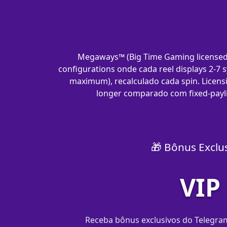
Megaways™ (Big Time Gaming licensed m
configurations onde cada reel displays 2-7
maximum), recalculado cada spin. Licens
longer comparado com fixed-payli
🎁 Bônus Exclu
VIP
Receba bônus exclusivos do Telegra