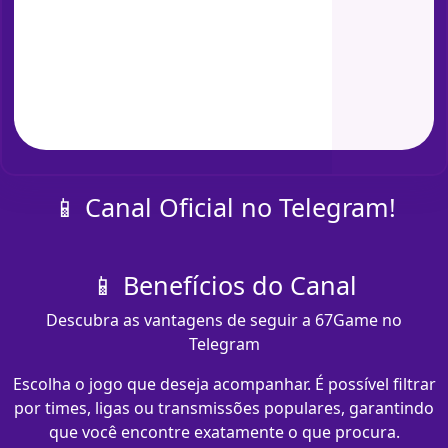
📱 Canal Oficial no Telegram!
📱 Benefícios do Canal
Descubra as vantagens de seguir a 67Game no
Telegram
Escolha o jogo que deseja acompanhar. É possível filtrar
por times, ligas ou transmissões populares, garantindo
que você encontre exatamente o que procura.