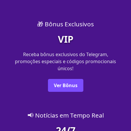
🎁 Bônus Exclusivos
VIP
Receba bônus exclusivos do Telegram,
promoções especiais e códigos promocionais
únicos!
Ver Bônus
📢 Notícias em Tempo Real
24/7