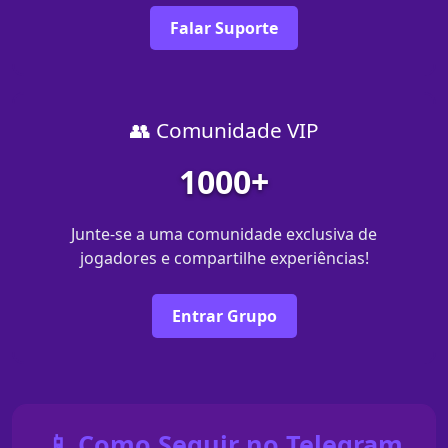
Falar Suporte
👥 Comunidade VIP
1000+
Junte-se a uma comunidade exclusiva de
jogadores e compartilhe experiências!
Entrar Grupo
📱 Como Seguir no Telegram