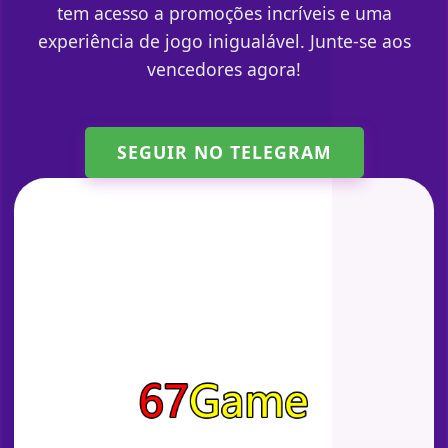
tem acesso a promoções incríveis e uma
experiência de jogo inigualável. Junte-se aos
vencedores agora!
SEGUIR NO TELEGRAM