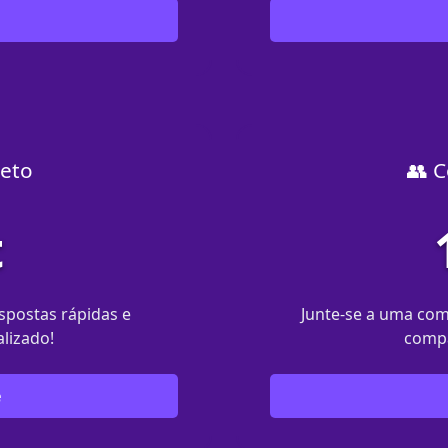
reto
👥 
t
espostas rápidas e
Junte-se a uma com
lizado!
compa
e