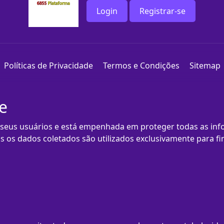
Login
Registrar-se
Políticas de Privacidade
Termos e Condições
Sitemap
de
e seus usuários e está empenhada em proteger todas as in
 os dados coletados são utilizados exclusivamente para fi