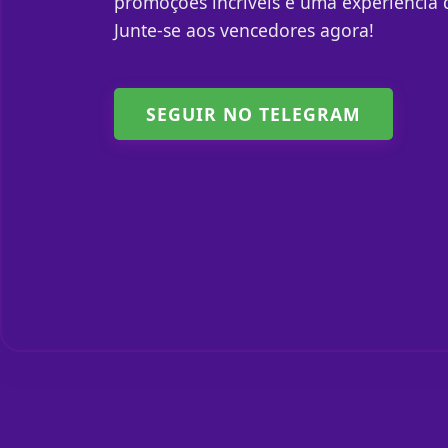
promoções incríveis e uma experiência d
Junte-se aos vencedores agora!
SEGUIR NO TELEGRAM