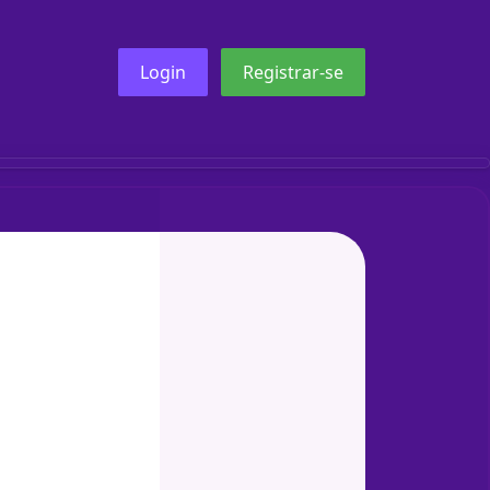
Login
Registrar-se