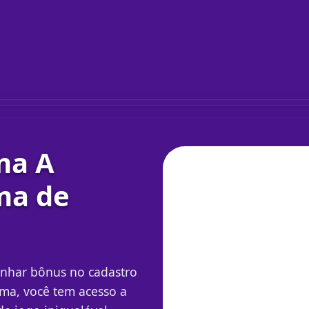
ma A
ma de
anhar bônus no cadastro
ma, você tem acesso a