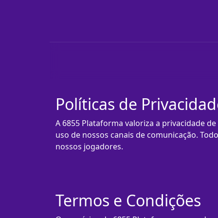
Políticas de Privacida
A 6855 Plataforma valoriza a privacidade d
uso de nossos canais de comunicação. Todos
nossos jogadores.
Termos e Condições