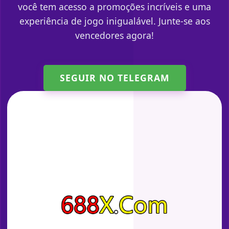
você tem acesso a promoções incríveis e uma
experiência de jogo inigualável. Junte-se aos
vencedores agora!
SEGUIR NO TELEGRAM