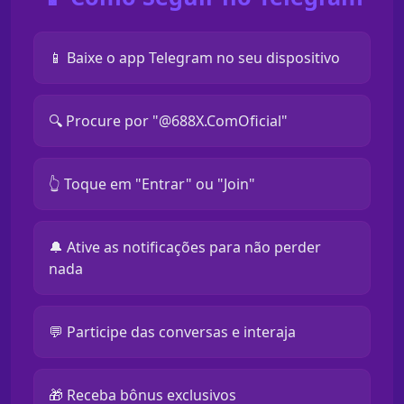
📱 Baixe o app Telegram no seu dispositivo
🔍 Procure por "@688X.ComOficial"
👆 Toque em "Entrar" ou "Join"
🔔 Ative as notificações para não perder
nada
💬 Participe das conversas e interaja
🎁 Receba bônus exclusivos