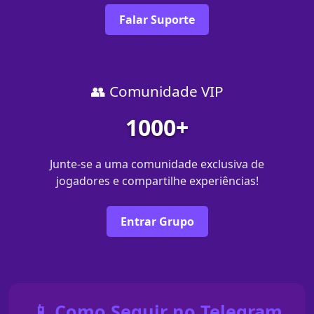
Falar Suporte
👥 Comunidade VIP
1000+
Junte-se a uma comunidade exclusiva de
jogadores e compartilhe experiências!
Entrar Grupo
📱 Como Seguir no Telegram