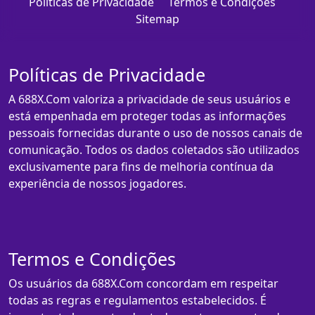
Políticas de Privacidade
Termos e Condições
Sitemap
Políticas de Privacidade
A 688X.Com valoriza a privacidade de seus usuários e
está empenhada em proteger todas as informações
pessoais fornecidas durante o uso de nossos canais de
comunicação. Todos os dados coletados são utilizados
exclusivamente para fins de melhoria contínua da
experiência de nossos jogadores.
Termos e Condições
Os usuários da 688X.Com concordam em respeitar
todas as regras e regulamentos estabelecidos. É