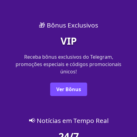
🎁 Bônus Exclusivos
VIP
Receba bônus exclusivos do Telegram,
promoções especiais e códigos promocionais
únicos!
Ver Bônus
📢 Notícias em Tempo Real
24/7