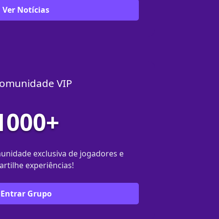
Ver Notícias
Comunidade VIP
1000+
unidade exclusiva de jogadores e
rtilhe experiências!
Entrar Grupo