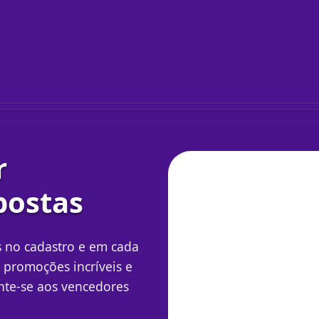
r
postas
s no cadastro e em cada
 promoções incríveis e
unte-se aos vencedores