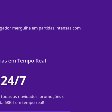
jogador mergulha em partidas intensas com
cias em Tempo Real
24/7
e todas as novidades, promoções e
da 68Brl em tempo real!