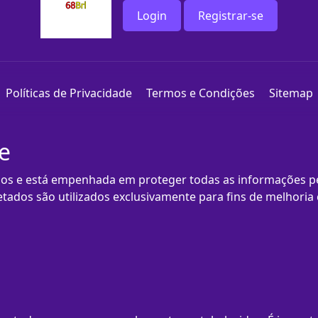
Login
Registrar-se
Políticas de Privacidade
Termos e Condições
Sitemap
de
ários e está empenhada em proteger todas as informações p
tados são utilizados exclusivamente para fins de melhoria