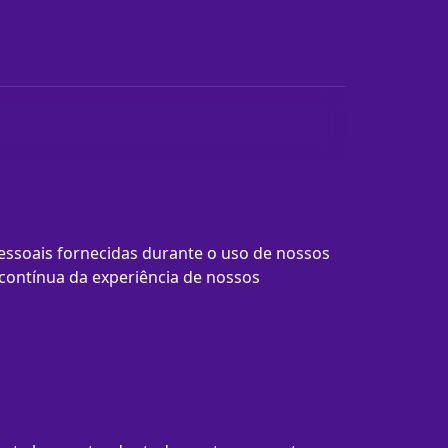
essoais fornecidas durante o uso de nossos
 contínua da experiência de nossos