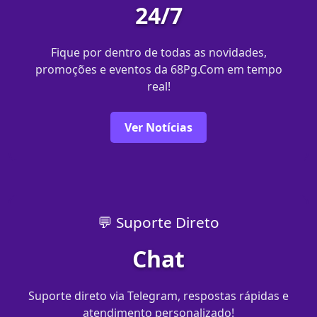
24/7
Fique por dentro de todas as novidades,
promoções e eventos da 68Pg.Com em tempo
real!
Ver Notícias
💬 Suporte Direto
Chat
Suporte direto via Telegram, respostas rápidas e
atendimento personalizado!