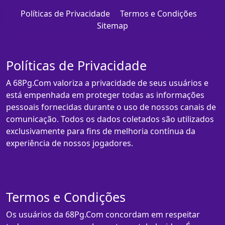
Políticas de Privacidade
Termos e Condições
Sitemap
Políticas de Privacidade
A 68Pg.Com valoriza a privacidade de seus usuários e
está empenhada em proteger todas as informações
pessoais fornecidas durante o uso de nossos canais de
comunicação. Todos os dados coletados são utilizados
exclusivamente para fins de melhoria contínua da
experiência de nossos jogadores.
Termos e Condições
Os usuários da 68Pg.Com concordam em respeitar