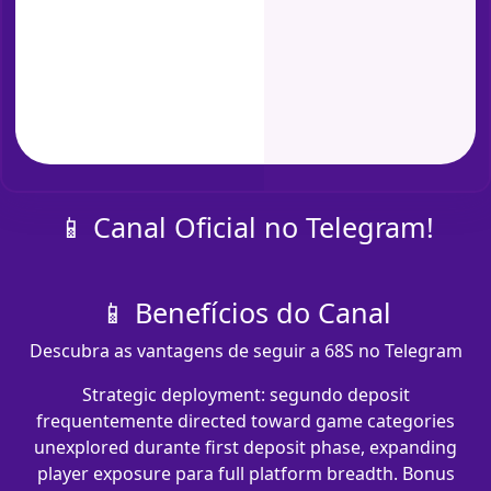
📱 Canal Oficial no Telegram!
📱 Benefícios do Canal
Descubra as vantagens de seguir a 68S no Telegram
Strategic deployment: segundo deposit
frequentemente directed toward game categories
unexplored durante first deposit phase, expanding
player exposure para full platform breadth. Bonus