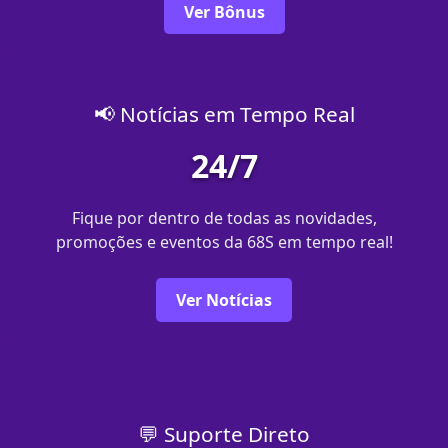
Ver Bônus
📢 Notícias em Tempo Real
24/7
Fique por dentro de todas as novidades,
promoções e eventos da 68S em tempo real!
Ver Notícias
💬 Suporte Direto