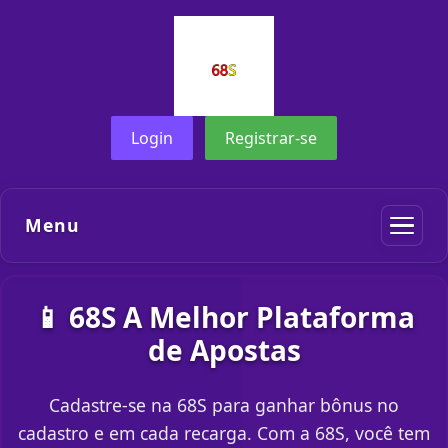
Login
Registrar-se
Menu
📱 68S A Melhor Plataforma
de Apostas
Cadastre-se na 68S para ganhar bônus no
cadastro e em cada recarga. Com a 68S, você tem