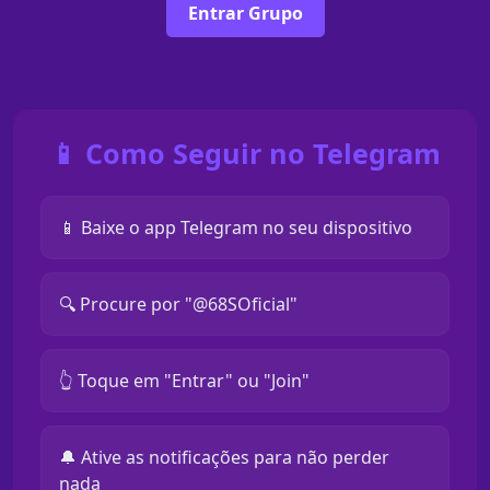
Entrar Grupo
📱 Como Seguir no Telegram
📱 Baixe o app Telegram no seu dispositivo
🔍 Procure por "@68SOficial"
👆 Toque em "Entrar" ou "Join"
🔔 Ative as notificações para não perder
nada