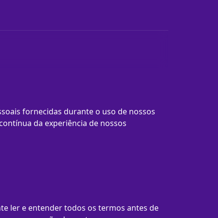
ssoais fornecidas durante o uso de nossos
 contínua da experiência de nossos
te ler e entender todos os termos antes de