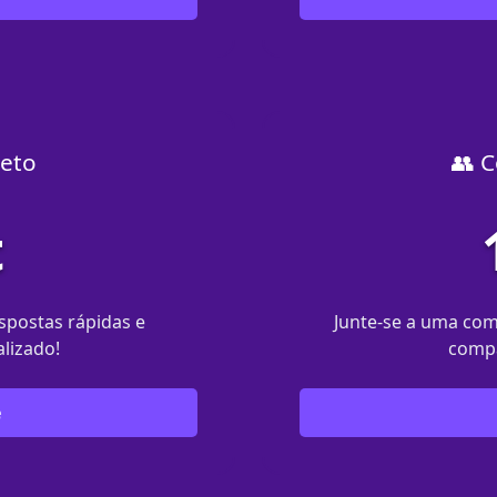
reto
👥 
t
espostas rápidas e
Junte-se a uma com
lizado!
compa
e