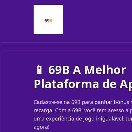
📱 69B A Melhor
Plataforma de A
Cadastre-se na 69B para ganhar bônus 
recarga. Com a 69B, você tem acesso a 
uma experiência de jogo inigualável. J
agora!