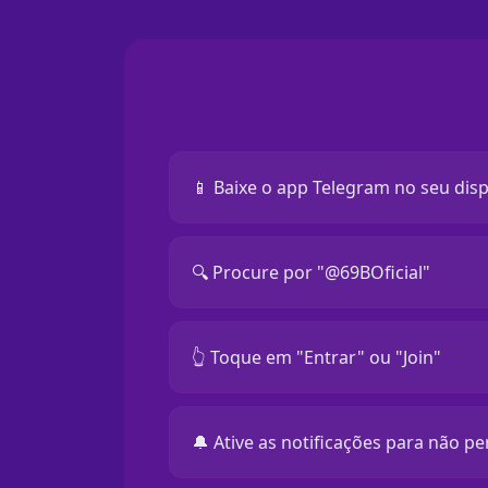
📱 Baixe o app Telegram no seu disp
🔍 Procure por "@69BOficial"
👆 Toque em "Entrar" ou "Join"
🔔 Ative as notificações para não p