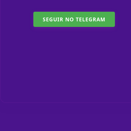
SEGUIR NO TELEGRAM