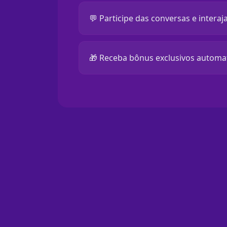
💬 Participe das conversas e interaj
🎁 Receba bônus exclusivos autom