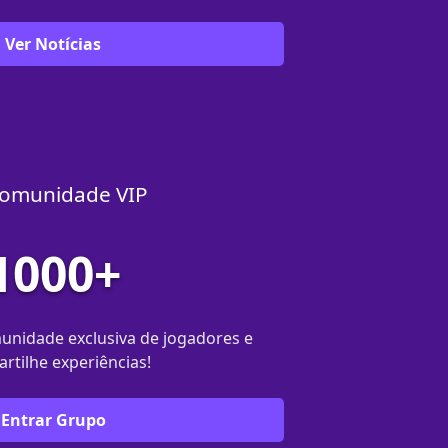
Ver Notícias
Comunidade VIP
1000+
unidade exclusiva de jogadores e
rtilhe experiências!
Entrar Grupo