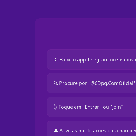
📱 Baixe o app Telegram no seu disp
🔍 Procure por "@6Dpg.ComOficial"
👆 Toque em "Entrar" ou "Join"
🔔 Ative as notificações para não p