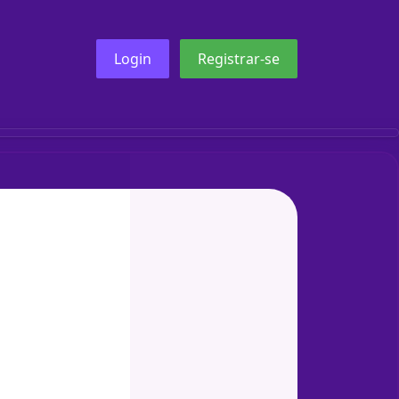
Login
Registrar-se