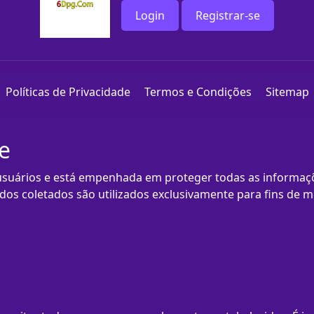
Login
Registrar-se
Políticas de Privacidade
Termos e Condições
Sitemap
de
 usuários e está empenhada em proteger todas as informaç
os coletados são utilizados exclusivamente para fins de m