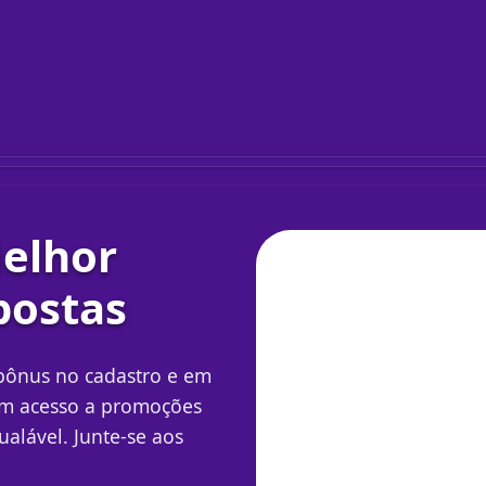
elhor
postas
bônus no cadastro e em
em acesso a promoções
ualável. Junte-se aos