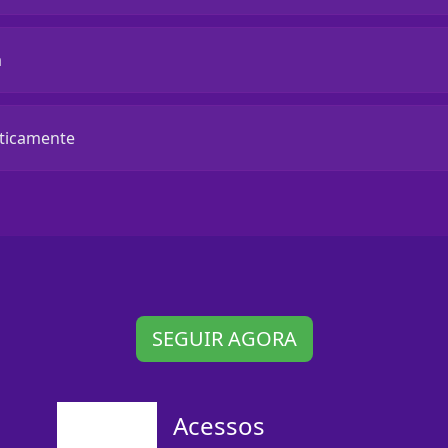
a
aticamente
SEGUIR AGORA
Acessos