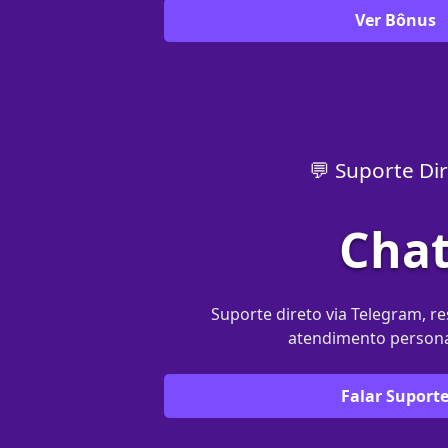
Ver Bônus
💬 Suporte Di
Cha
Suporte direto via Telegram, r
atendimento persona
Falar Suport