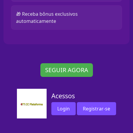
🎁 Receba bônus exclusivos
automaticamente
SEGUIR AGORA
Acessos
Login
Registrar-se