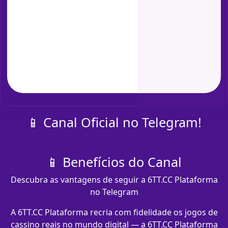
📱 Canal Oficial no Telegram!
📱 Benefícios do Canal
Descubra as vantagens de seguir a 6TT.CC Plataforma
no Telegram
A 6TT.CC Plataforma recria com fidelidade os jogos de
cassino reais no mundo digital — a 6TT.CC Plataforma