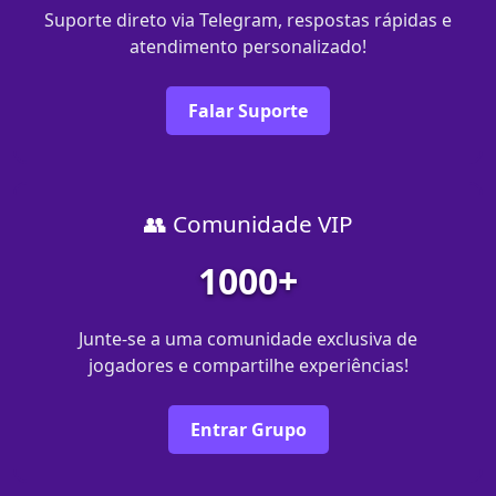
Suporte direto via Telegram, respostas rápidas e
atendimento personalizado!
Falar Suporte
👥 Comunidade VIP
1000+
Junte-se a uma comunidade exclusiva de
jogadores e compartilhe experiências!
Entrar Grupo