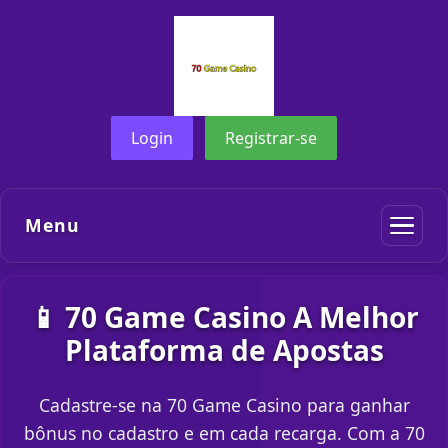
Login
Registrar-se
Menu
📱 70 Game Casino A Melhor
Plataforma de Apostas
Cadastre-se na 70 Game Casino para ganhar
bônus no cadastro e em cada recarga. Com a 70