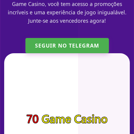
Game Casino, você tem acesso a promoções
incríveis e uma experiência de jogo inigualável.
Junte-se aos vencedores agora!
SEGUIR NO TELEGRAM