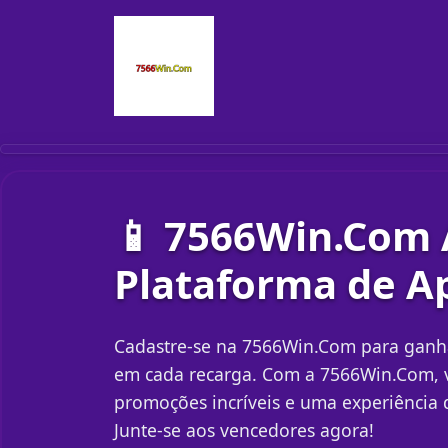
📱 7566Win.Com 
Plataforma de A
Cadastre-se na 7566Win.Com para ganh
em cada recarga. Com a 7566Win.Com, 
promoções incríveis e uma experiência d
Junte-se aos vencedores agora!