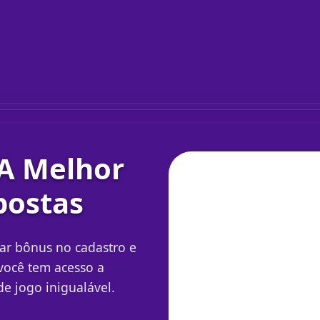
A Melhor
postas
ar bônus no cadastro e
você tem acesso a
e jogo inigualável.