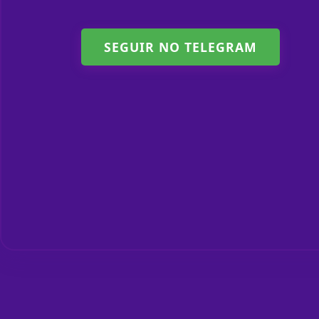
SEGUIR NO TELEGRAM