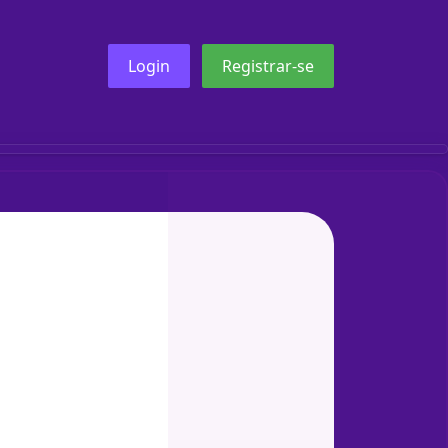
Login
Registrar-se