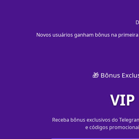
D
Novos usuários ganham bônus na primeira 
🎁 Bônus Exclu
VIP
Receba bônus exclusivos do Telegra
e códigos promocionai