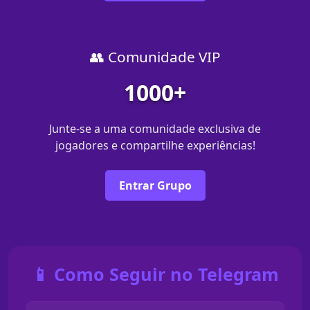
👥 Comunidade VIP
1000+
Junte-se a uma comunidade exclusiva de
jogadores e compartilhe experiências!
Entrar Grupo
📱 Como Seguir no Telegram