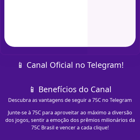
📱 Canal Oficial no Telegram!
📱 Benefícios do Canal
Descubra as vantagens de seguir a 75C no Telegram
Junte-se à 75C para aproveitar ao máximo a diversão
dos jogos, sentir a emoção dos prêmios milionários da
75C Brasil e vencer a cada clique!