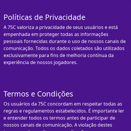
Políticas de Privacidade
A 75C valoriza a privacidade de seus usuários e está
empenhada em proteger todas as informações
pessoais fornecidas durante o uso de nossos canais de
comunicação. Todos os dados coletados são utilizados
exclusivamente para fins de melhoria contínua da
experiência de nossos jogadores.
Termos e Condições
Os usuários da 75C concordam em respeitar todas as
regras e regulamentos estabelecidos. É importante ler
e entender todos os termos antes de participar de
nossos canais de comunicação. A violação destes