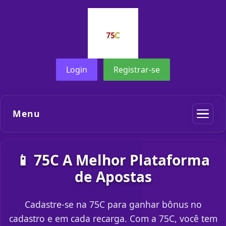
Login
Registrar-se
Menu
📱 75C A Melhor Plataforma
de Apostas
Cadastre-se na 75C para ganhar bônus no
cadastro e em cada recarga. Com a 75C, você tem