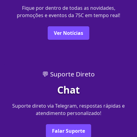
Fique por dentro de todas as novidades,
promoções e eventos da 75C em tempo real!
Ver Notícias
💬 Suporte Direto
Chat
Suporte direto via Telegram, respostas rápidas e
atendimento personalizado!
Falar Suporte