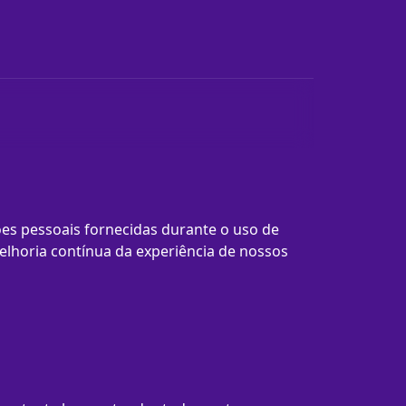
es pessoais fornecidas durante o uso de
elhoria contínua da experiência de nossos