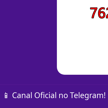
📱 Canal Oficial no Telegram!