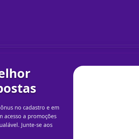
elhor
postas
bônus no cadastro e em
em acesso a promoções
ualável. Junte-se aos