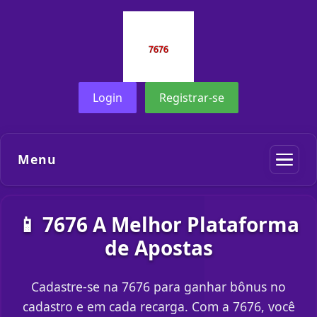
Login
Registrar-se
Menu
📱 7676 A Melhor Plataforma
de Apostas
Cadastre-se na 7676 para ganhar bônus no
cadastro e em cada recarga. Com a 7676, você