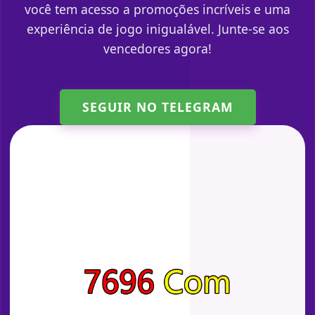
você tem acesso a promoções incríveis e uma
experiência de jogo inigualável. Junte-se aos
vencedores agora!
SEGUIR NO TELEGRAM