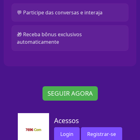
💬 Participe das conversas e interaja
🎁 Receba bônus exclusivos
automaticamente
SEGUIR AGORA
Acessos
Login
Registrar-se