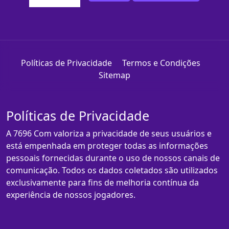
Políticas de Privacidade
Termos e Condições
Sitemap
Políticas de Privacidade
A 7696 Com valoriza a privacidade de seus usuários e
está empenhada em proteger todas as informações
pessoais fornecidas durante o uso de nossos canais de
comunicação. Todos os dados coletados são utilizados
exclusivamente para fins de melhoria contínua da
experiência de nossos jogadores.