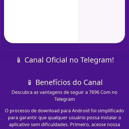
📱 Canal Oficial no Telegram!
📱 Benefícios do Canal
Descubra as vantagens de seguir a 7696 Com no
Telegram
O processo de download para Android foi simplificado
para garantir que qualquer usuário possa instalar o
aplicativo sem dificuldades. Primeiro, acesse nossa