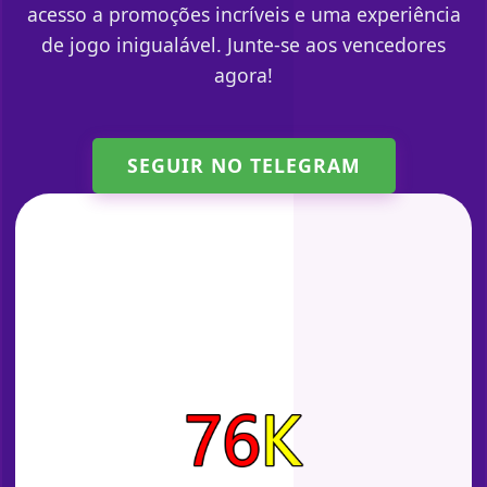
acesso a promoções incríveis e uma experiência
de jogo inigualável. Junte-se aos vencedores
agora!
SEGUIR NO TELEGRAM