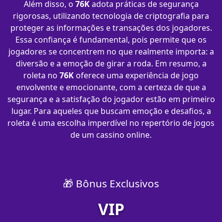
Além disso, o
76K
adota práticas de segurança
rigorosas, utilizando tecnologia de criptografia para
proteger as informações e transações dos jogadores.
Essa confiança é fundamental, pois permite que os
jogadores se concentrem no que realmente importa: a
diversão e a emoção de girar a roda. Em resumo, a
roleta no
76K
oferece uma experiência de jogo
envolvente e emocionante, com a certeza de que a
segurança e a satisfação do jogador estão em primeiro
lugar. Para aqueles que buscam emoção e desafios, a
roleta é uma escolha imperdível no repertório de jogos
de um cassino online.
🎁 Bônus Exclusivos
VIP