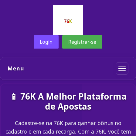
Login
Registrar-se
Menu
📱 76K A Melhor Plataforma
de Apostas
Cadastre-se na 76K para ganhar bônus no
cadastro e em cada recarga. Com a 76K, você tem