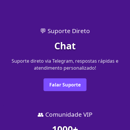
💬 Suporte Direto
Chat
Suporte direto via Telegram, respostas rápidas e
atendimento personalizado!
Falar Suporte
👥 Comunidade VIP
1000+