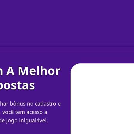
n A Melhor
postas
har bônus no cadastro e
 você tem acesso a
e jogo inigualável.