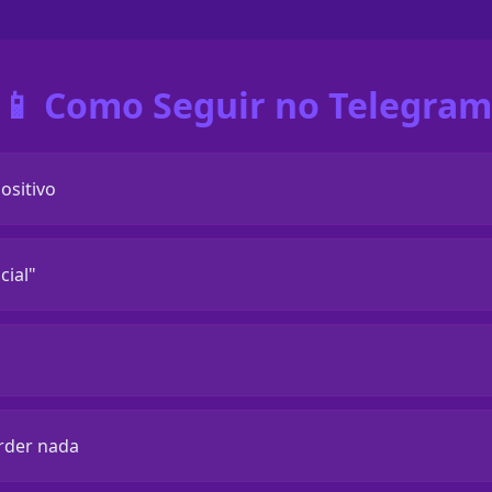
📱 Como Seguir no Telegram
ositivo
cial"
erder nada