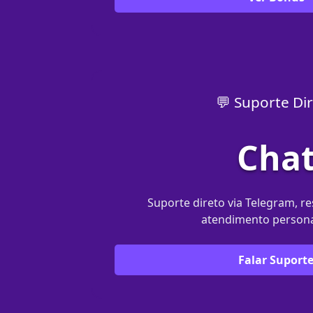
💬 Suporte Di
Cha
Suporte direto via Telegram, r
atendimento persona
Falar Suport