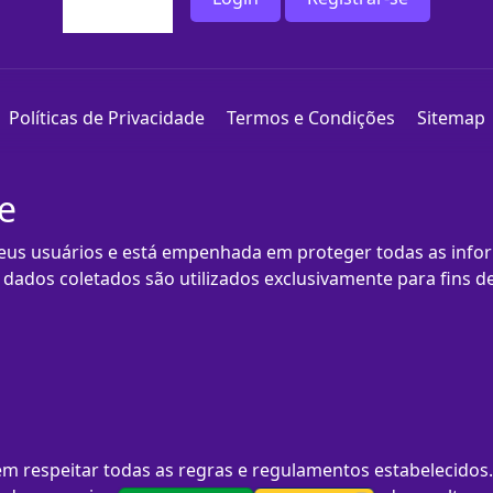
Políticas de Privacidade
Termos e Condições
Sitemap
de
seus usuários e está empenhada em proteger todas as info
dados coletados são utilizados exclusivamente para fins d
respeitar todas as regras e regulamentos estabelecidos. 