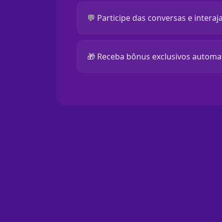
💬 Participe das conversas e interaj
🎁 Receba bônus exclusivos autom