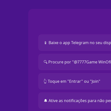
📱 Baixe o app Telegram no seu disp
🔍 Procure por "@7777Game WinOfi
👆 Toque em "Entrar" ou "Join"
🔔 Ative as notificações para não p