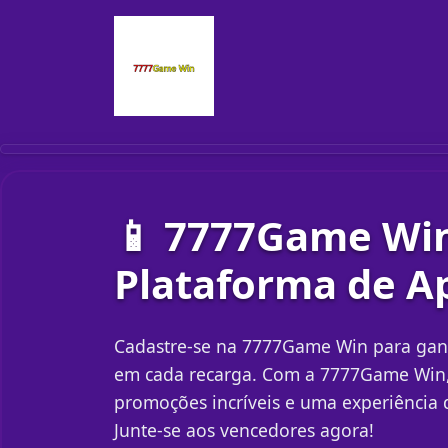
📱 7777Game Wi
Plataforma de A
Cadastre-se na 7777Game Win para gan
em cada recarga. Com a 7777Game Win,
promoções incríveis e uma experiência d
Junte-se aos vencedores agora!