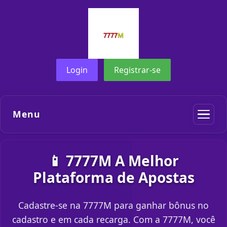
Login
Registrar-se
Menu
📱 7777M A Melhor
Plataforma de Apostas
Cadastre-se na 7777M para ganhar bônus no
cadastro e em cada recarga. Com a 7777M, você