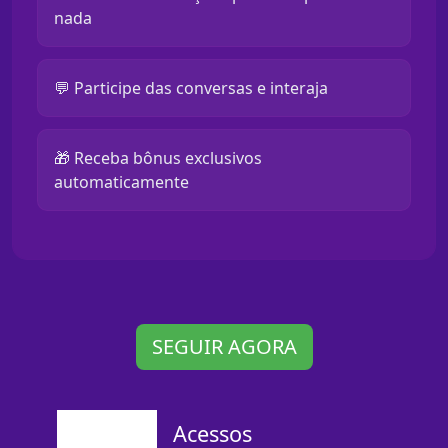
nada
💬 Participe das conversas e interaja
🎁 Receba bônus exclusivos
automaticamente
SEGUIR AGORA
Acessos