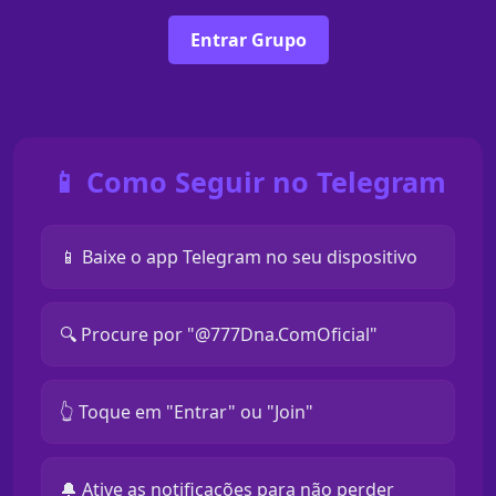
Entrar Grupo
📱 Como Seguir no Telegram
📱 Baixe o app Telegram no seu dispositivo
🔍 Procure por "@777Dna.ComOficial"
👆 Toque em "Entrar" ou "Join"
🔔 Ative as notificações para não perder