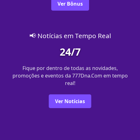
Ver Bônus
📢 Notícias em Tempo Real
24/7
Fique por dentro de todas as novidades,
promoções e eventos da 777Dna.Com em tempo
real!
Ver Notícias