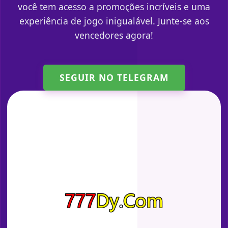
você tem acesso a promoções incríveis e uma
experiência de jogo inigualável. Junte-se aos
vencedores agora!
SEGUIR NO TELEGRAM