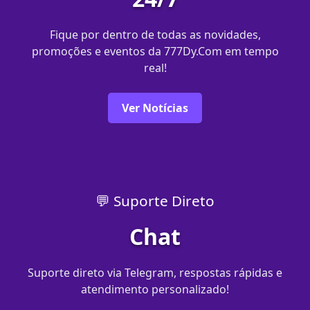
Fique por dentro de todas as novidades,
promoções e eventos da 777Dy.Com em tempo
real!
Ver Notícias
💬 Suporte Direto
Chat
Suporte direto via Telegram, respostas rápidas e
atendimento personalizado!