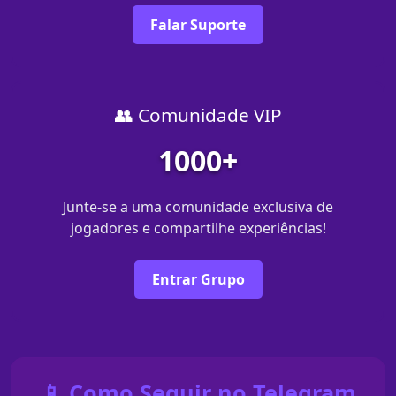
Falar Suporte
👥 Comunidade VIP
1000+
Junte-se a uma comunidade exclusiva de
jogadores e compartilhe experiências!
Entrar Grupo
📱 Como Seguir no Telegram