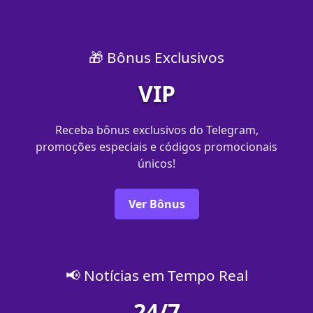
🎁 Bônus Exclusivos
VIP
Receba bônus exclusivos do Telegram,
promoções especiais e códigos promocionais
únicos!
Ver Bônus
📢 Notícias em Tempo Real
24/7