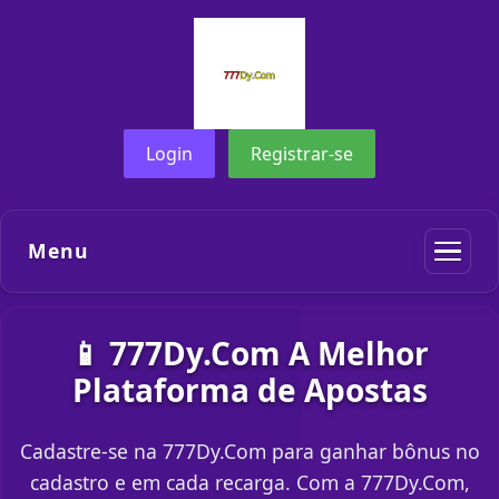
Login
Registrar-se
Menu
📱 777Dy.Com A Melhor
Plataforma de Apostas
Cadastre-se na 777Dy.Com para ganhar bônus no
cadastro e em cada recarga. Com a 777Dy.Com,