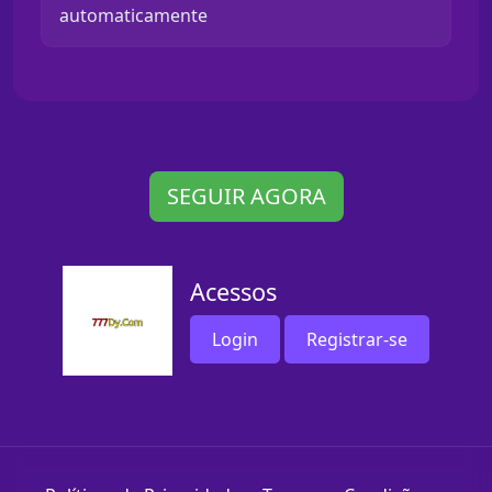
automaticamente
SEGUIR AGORA
Acessos
Login
Registrar-se