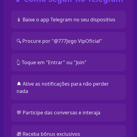
📱 Baixe o app Telegram no seu dispositivo
🔍 Procure por "@777Jogo VipOficial"
👆 Toque em "Entrar" ou "Join"
🔔 Ative as notificações para não perder
nada
💬 Participe das conversas e interaja
🎁 Receba bônus exclusivos