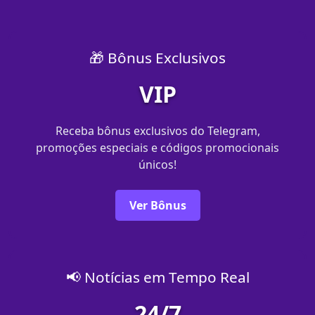
🎁 Bônus Exclusivos
VIP
Receba bônus exclusivos do Telegram,
promoções especiais e códigos promocionais
únicos!
Ver Bônus
📢 Notícias em Tempo Real
24/7