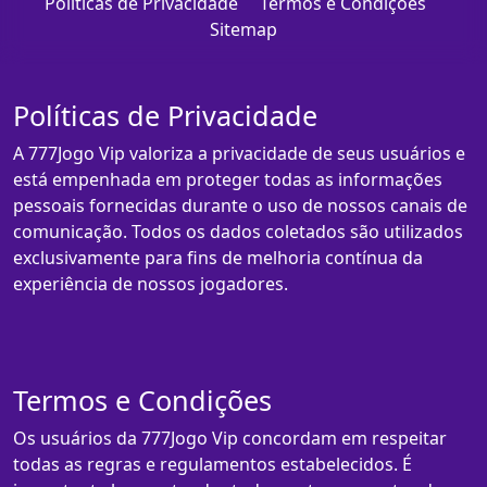
Políticas de Privacidade
Termos e Condições
Sitemap
Políticas de Privacidade
A 777Jogo Vip valoriza a privacidade de seus usuários e
está empenhada em proteger todas as informações
pessoais fornecidas durante o uso de nossos canais de
comunicação. Todos os dados coletados são utilizados
exclusivamente para fins de melhoria contínua da
experiência de nossos jogadores.
Termos e Condições
Os usuários da 777Jogo Vip concordam em respeitar
todas as regras e regulamentos estabelecidos. É