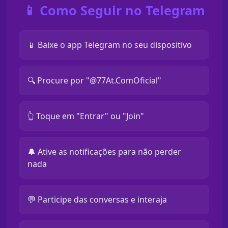
📱 Como Seguir no Telegram
📱 Baixe o app Telegram no seu dispositivo
🔍 Procure por "@77At.ComOficial"
👆 Toque em "Entrar" ou "Join"
🔔 Ative as notificações para não perder
nada
💬 Participe das conversas e interaja