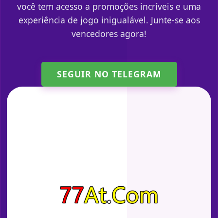
você tem acesso a promoções incríveis e uma
experiência de jogo inigualável. Junte-se aos
vencedores agora!
SEGUIR NO TELEGRAM