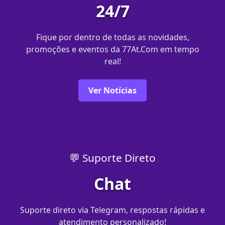
24/7
Fique por dentro de todas as novidades,
promoções e eventos da 77At.Com em tempo
real!
Ver Notícias
💬 Suporte Direto
Chat
Suporte direto via Telegram, respostas rápidas e
atendimento personalizado!