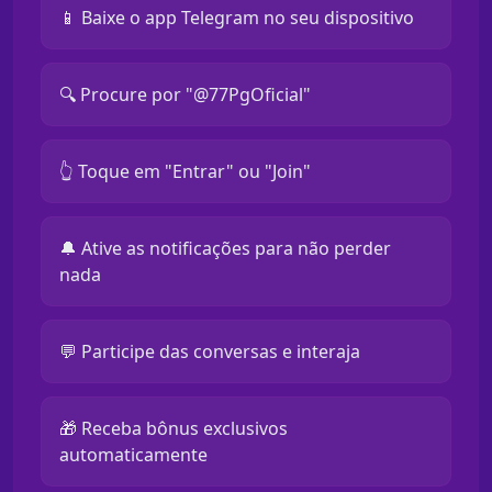
📱 Baixe o app Telegram no seu dispositivo
🔍 Procure por "@77PgOficial"
👆 Toque em "Entrar" ou "Join"
🔔 Ative as notificações para não perder
nada
💬 Participe das conversas e interaja
🎁 Receba bônus exclusivos
automaticamente