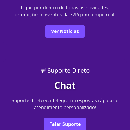
Fique por dentro de todas as novidades,
promoções e eventos da 77Pg em tempo real!
Ver Notícias
💬 Suporte Direto
Chat
Suporte direto via Telegram, respostas rápidas e
atendimento personalizado!
Falar Suporte