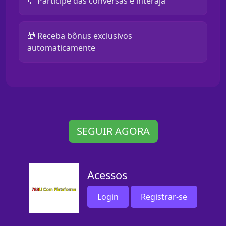
💬 Participe das conversas e interaja
🎁 Receba bônus exclusivos
automaticamente
SEGUIR AGORA
Acessos
Login
Registrar-se