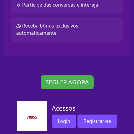
💬 Participe das conversas e interaja
🎁 Receba bônus exclusivos
automaticamente
SEGUIR AGORA
Acessos
Login
Registrar-se