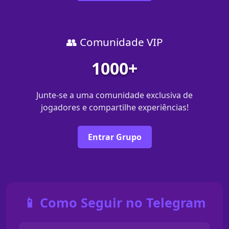
👥 Comunidade VIP
1000+
Junte-se a uma comunidade exclusiva de
jogadores e compartilhe experiências!
Entrar Grupo
📱 Como Seguir no Telegram