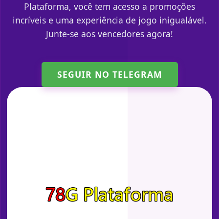
Plataforma, você tem acesso a promoções
incríveis e uma experiência de jogo inigualável.
Junte-se aos vencedores agora!
SEGUIR NO TELEGRAM