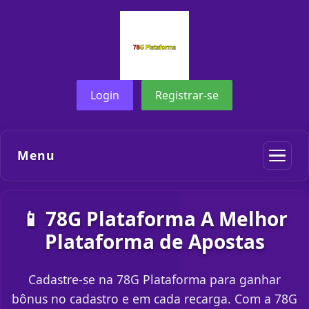
Login
Registrar-se
Menu
📱 78G Plataforma A Melhor
Plataforma de Apostas
Cadastre-se na 78G Plataforma para ganhar
bônus no cadastro e em cada recarga. Com a 78G