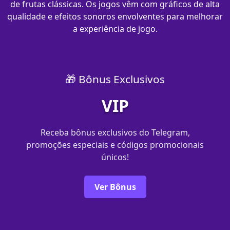
de frutas clássicas. Os jogos vêm com gráficos de alta
qualidade e efeitos sonoros envolventes para melhorar
a experiência de jogo.
🎁 Bônus Exclusivos
VIP
Receba bônus exclusivos do Telegram,
promoções especiais e códigos promocionais
únicos!
Ver Bônus