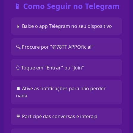
📱 Como Seguir no Telegram
📱 Baixe o app Telegram no seu dispositivo
🔍 Procure por "@78TT APPOficial"
👆 Toque em "Entrar" ou "Join"
🔔 Ative as notificações para não perder
nada
💬 Participe das conversas e interaja