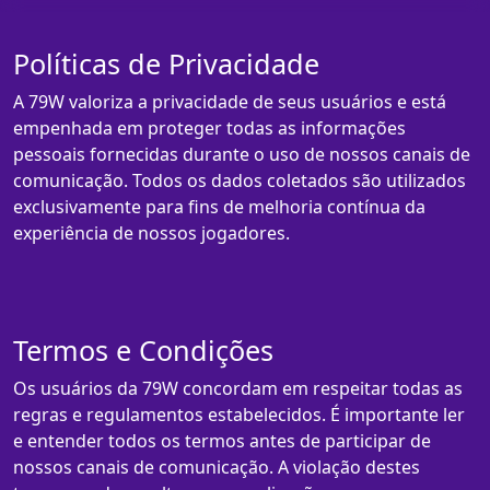
Políticas de Privacidade
A 79W valoriza a privacidade de seus usuários e está
empenhada em proteger todas as informações
pessoais fornecidas durante o uso de nossos canais de
comunicação. Todos os dados coletados são utilizados
exclusivamente para fins de melhoria contínua da
experiência de nossos jogadores.
Termos e Condições
Os usuários da 79W concordam em respeitar todas as
regras e regulamentos estabelecidos. É importante ler
e entender todos os termos antes de participar de
nossos canais de comunicação. A violação destes