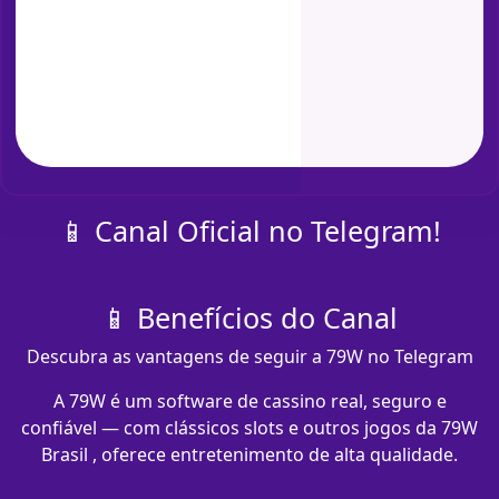
📱 Canal Oficial no Telegram!
📱 Benefícios do Canal
Descubra as vantagens de seguir a 79W no Telegram
A 79W é um software de cassino real, seguro e
confiável — com clássicos slots e outros jogos da 79W
Brasil , oferece entretenimento de alta qualidade.