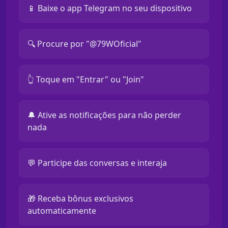
📱 Baixe o app Telegram no seu dispositivo
🔍 Procure por "@79WOficial"
👆 Toque em "Entrar" ou "Join"
🔔 Ative as notificações para não perder
nada
💬 Participe das conversas e interaja
🎁 Receba bônus exclusivos
automaticamente