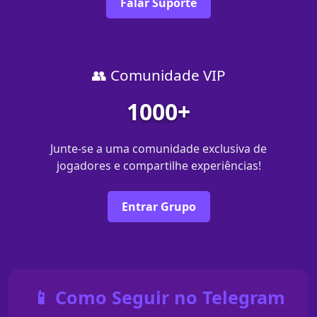
Falar Suporte
👥 Comunidade VIP
1000+
Junte-se a uma comunidade exclusiva de
jogadores e compartilhe experiências!
Entrar Grupo
📱 Como Seguir no Telegram