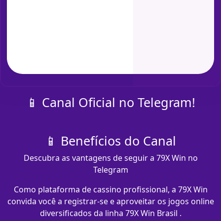
📱 Canal Oficial no Telegram!
📱 Benefícios do Canal
Descubra as vantagens de seguir a 79X Win no
Telegram
Como plataforma de cassino profissional, a 79X Win
convida você a registrar-se e aproveitar os jogos online
diversificados da linha 79X Win Brasil .