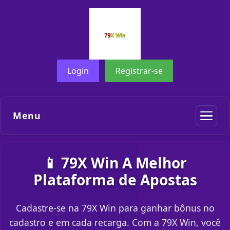
Login
Registrar-se
Menu
📱 79X Win A Melhor
Plataforma de Apostas
Cadastre-se na 79X Win para ganhar bônus no
cadastro e em cada recarga. Com a 79X Win, você