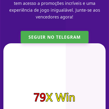
tem acesso a promoções incríveis e uma
experiência de jogo inigualável. Junte-se aos
vencedores agora!
SEGUIR NO TELEGRAM