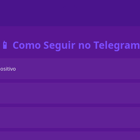
📱 Como Seguir no Telegram
ositivo