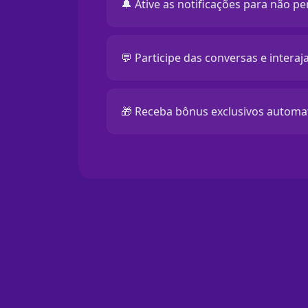
🔔 Ative as notificações para não p
💬 Participe das conversas e interaj
🎁 Receba bônus exclusivos autom