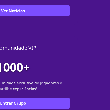
Ver Notícias
Comunidade VIP
1000+
unidade exclusiva de jogadores e
rtilhe experiências!
Entrar Grupo