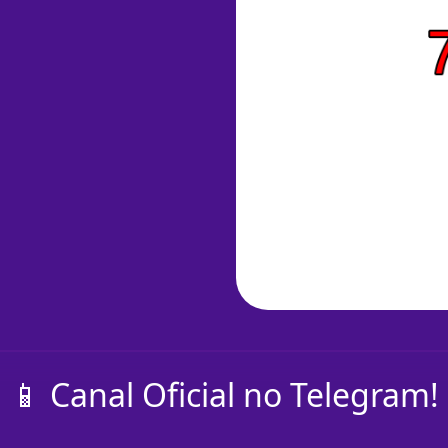
📱 Canal Oficial no Telegram!