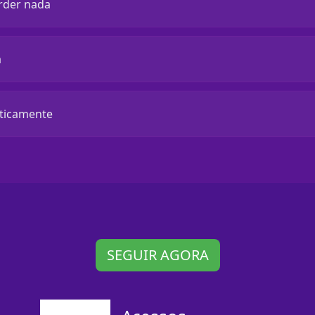
erder nada
a
aticamente
SEGUIR AGORA