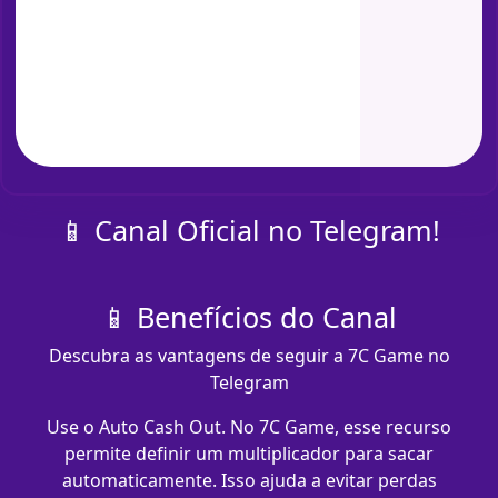
📱 Canal Oficial no Telegram!
📱 Benefícios do Canal
Descubra as vantagens de seguir a 7C Game no
Telegram
Use o Auto Cash Out. No 7C Game, esse recurso
permite definir um multiplicador para sacar
automaticamente. Isso ajuda a evitar perdas