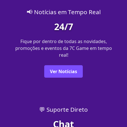
📢 Notícias em Tempo Real
24/7
Fique por dentro de todas as novidades,
promoções e eventos da 7C Game em tempo
real!
Ver Notícias
💬 Suporte Direto
Chat