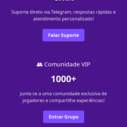
Suporte direto via Telegram, respostas rápidas e
atendimento personalizado!
Falar Suporte
👥 Comunidade VIP
1000+
Junte-se a uma comunidade exclusiva de
jogadores e compartilhe experiências!
Entrar Grupo