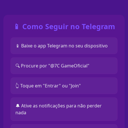
📱 Como Seguir no Telegram
📱 Baixe o app Telegram no seu dispositivo
🔍 Procure por "@7C GameOficial"
👆 Toque em "Entrar" ou "Join"
🔔 Ative as notificações para não perder
nada