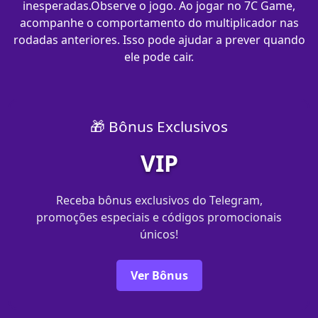
inesperadas.Observe o jogo. Ao jogar no 7C Game,
acompanhe o comportamento do multiplicador nas
rodadas anteriores. Isso pode ajudar a prever quando
ele pode cair.
🎁 Bônus Exclusivos
VIP
Receba bônus exclusivos do Telegram,
promoções especiais e códigos promocionais
únicos!
Ver Bônus