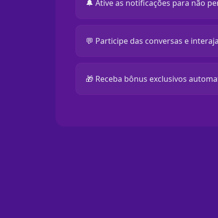
🔔 Ative as notificações para não p
💬 Participe das conversas e interaj
🎁 Receba bônus exclusivos autom