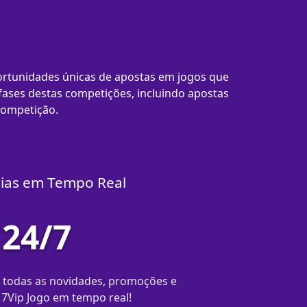
portunidades únicas de apostas em jogos que
ases destas competições, incluindo apostas
competição.
cias em Tempo Real
24/7
e todas as novidades, promoções e
 7Vip Jogo em tempo real!