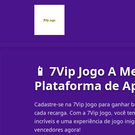
📱 7Vip Jogo A M
Plataforma de A
Cadastre-se na 7Vip Jogo para ganhar 
cada recarga. Com a 7Vip Jogo, você t
incríveis e uma experiência de jogo inig
vencedores agora!