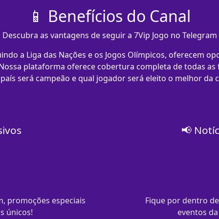
📱 Benefícios do Canal
Descubra as vantagens de seguir a 7Vip Jogo no Telegram
cluindo a Liga das Nações e os Jogos Olímpicos, oferecem o
ossa plataforma oferece cobertura completa de todas as f
 país será campeão e qual jogador será eleito o melhor da 
sivos
📢 Notí
m, promoções especiais
Fique por dentro d
s únicos!
eventos da