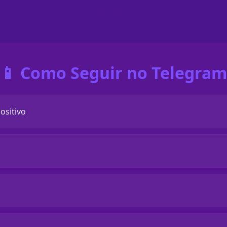
📱 Como Seguir no Telegram
ositivo