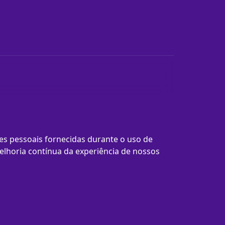
es pessoais fornecidas durante o uso de
elhoria contínua da experiência de nossos