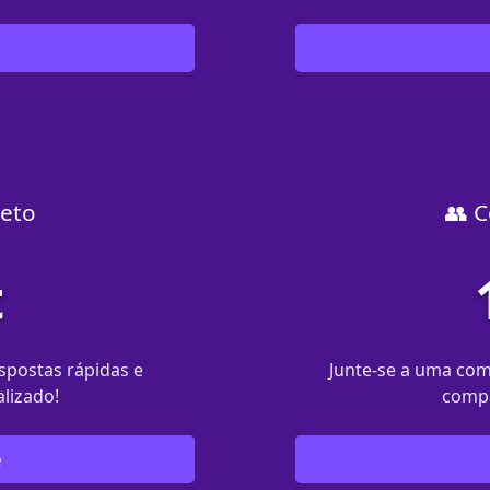
reto
👥 
t
espostas rápidas e
Junte-se a uma com
lizado!
compa
e