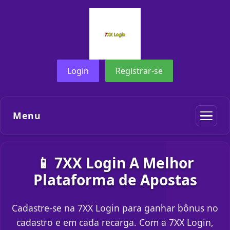
Login
Registrar-se
Menu
📱 7XX Login A Melhor
Plataforma de Apostas
Cadastre-se na 7XX Login para ganhar bônus no
cadastro e em cada recarga. Com a 7XX Login,