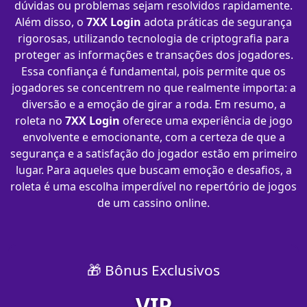
dúvidas ou problemas sejam resolvidos rapidamente.
Além disso, o
7XX Login
adota práticas de segurança
rigorosas, utilizando tecnologia de criptografia para
proteger as informações e transações dos jogadores.
Essa confiança é fundamental, pois permite que os
jogadores se concentrem no que realmente importa: a
diversão e a emoção de girar a roda. Em resumo, a
roleta no
7XX Login
oferece uma experiência de jogo
envolvente e emocionante, com a certeza de que a
segurança e a satisfação do jogador estão em primeiro
lugar. Para aqueles que buscam emoção e desafios, a
roleta é uma escolha imperdível no repertório de jogos
de um cassino online.
🎁 Bônus Exclusivos
VIP