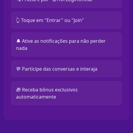
👆 Toque em "Entrar" ou "Join"
🔔 Ative as notificações para não perder
nada
💬 Participe das conversas e interaja
🎁 Receba bônus exclusivos
automaticamente