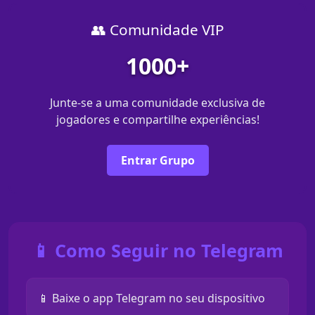
👥 Comunidade VIP
1000+
Junte-se a uma comunidade exclusiva de
jogadores e compartilhe experiências!
Entrar Grupo
📱 Como Seguir no Telegram
📱 Baixe o app Telegram no seu dispositivo