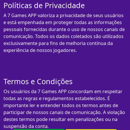
Políticas de Privacidade
A 7 Games APP valoriza a privacidade de seus usuários
e está empenhada em proteger todas as informações
pessoais fornecidas durante o uso de nossos canais de
comunicação. Todos os dados coletados são utilizados
exclusivamente para fins de melhoria contínua da
experiência de nossos jogadores.
Termos e Condições
Os usuários da 7 Games APP concordam em respeitar
todas as regras e regulamentos estabelecidos. É
importante ler e entender todos os termos antes de
participar de nossos canais de comunicação. A violação
destes termos pode resultar em penalizações ou na
suspensão da conta.