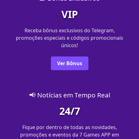
VIP
Receba bônus exclusivos do Telegram,
promoções especiais e códigos promocionais
únicos!
Ver Bônus
📢 Notícias em Tempo Real
24/7
Fique por dentro de todas as novidades,
promoções e eventos da 7 Games APP em