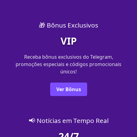
🎁 Bônus Exclusivos
VIP
Receba bônus exclusivos do Telegram,
promoções especiais e códigos promocionais
únicos!
Ver Bônus
📢 Notícias em Tempo Real
24/7