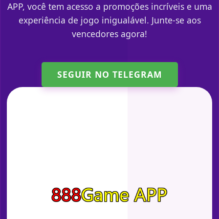
APP, você tem acesso a promoções incríveis e uma
experiência de jogo inigualável. Junte-se aos
vencedores agora!
SEGUIR NO TELEGRAM