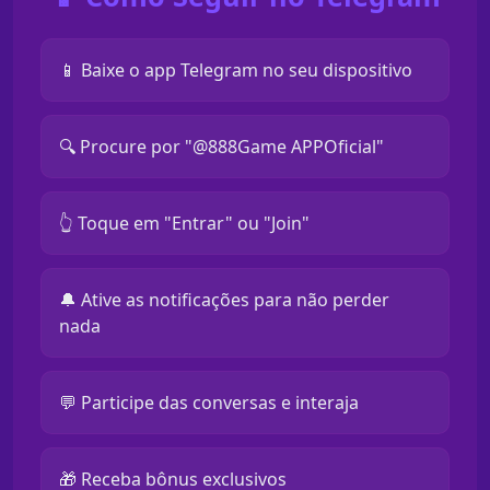
📱 Baixe o app Telegram no seu dispositivo
🔍 Procure por "@888Game APPOficial"
👆 Toque em "Entrar" ou "Join"
🔔 Ative as notificações para não perder
nada
💬 Participe das conversas e interaja
🎁 Receba bônus exclusivos