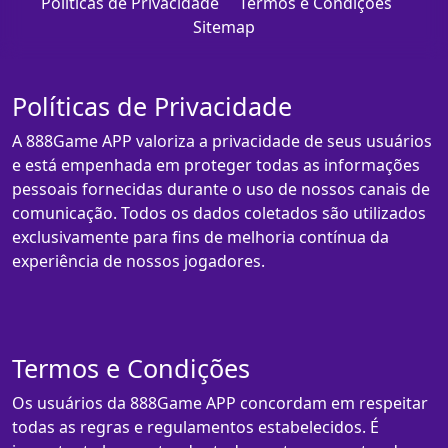
Políticas de Privacidade
Termos e Condições
Sitemap
Políticas de Privacidade
A 888Game APP valoriza a privacidade de seus usuários
e está empenhada em proteger todas as informações
pessoais fornecidas durante o uso de nossos canais de
comunicação. Todos os dados coletados são utilizados
exclusivamente para fins de melhoria contínua da
experiência de nossos jogadores.
Termos e Condições
Os usuários da 888Game APP concordam em respeitar
todas as regras e regulamentos estabelecidos. É