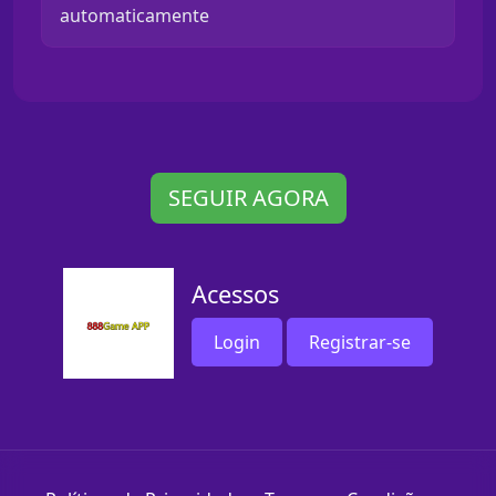
automaticamente
SEGUIR AGORA
Acessos
Login
Registrar-se