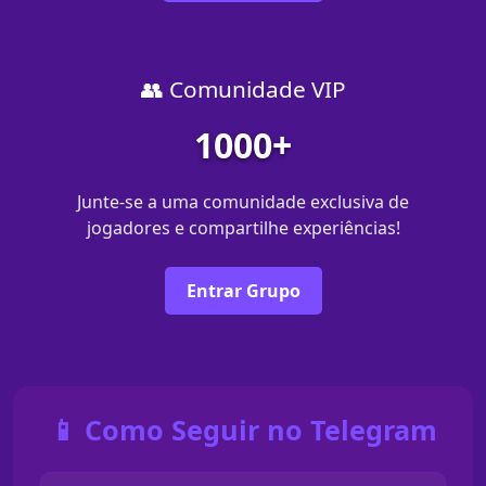
👥 Comunidade VIP
1000+
Junte-se a uma comunidade exclusiva de
jogadores e compartilhe experiências!
Entrar Grupo
📱 Como Seguir no Telegram