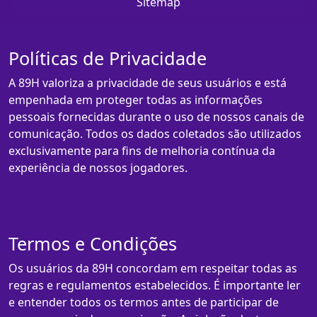
Sitemap
Políticas de Privacidade
A 89H valoriza a privacidade de seus usuários e está
empenhada em proteger todas as informações
pessoais fornecidas durante o uso de nossos canais de
comunicação. Todos os dados coletados são utilizados
exclusivamente para fins de melhoria contínua da
experiência de nossos jogadores.
Termos e Condições
Os usuários da 89H concordam em respeitar todas as
regras e regulamentos estabelecidos. É importante ler
e entender todos os termos antes de participar de