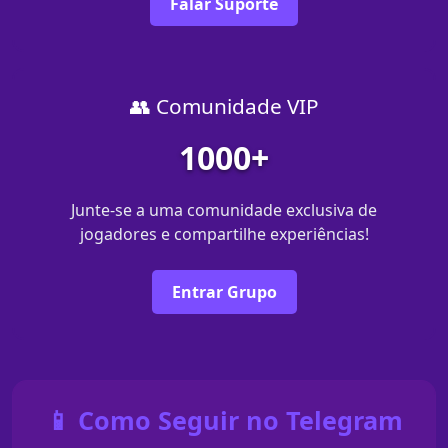
Falar Suporte
👥 Comunidade VIP
1000+
Junte-se a uma comunidade exclusiva de
jogadores e compartilhe experiências!
Entrar Grupo
📱 Como Seguir no Telegram