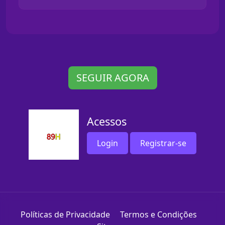
SEGUIR AGORA
Acessos
Login
Registrar-se
Políticas de Privacidade
Termos e Condições