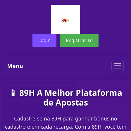
Login
Registrar-se
Menu
📱 89H A Melhor Plataforma
de Apostas
Cadastre-se na 89H para ganhar bônus no
cadastro e em cada recarga. Com a 89H, você tem