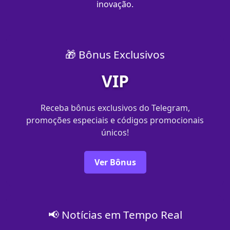
inovação.
🎁 Bônus Exclusivos
VIP
Receba bônus exclusivos do Telegram,
promoções especiais e códigos promocionais
únicos!
Ver Bônus
📢 Notícias em Tempo Real