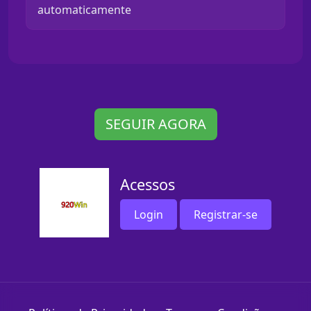
automaticamente
SEGUIR AGORA
Acessos
Login
Registrar-se